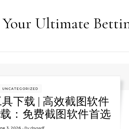
Your Ultimate Betti
UNCATEGORIZED
截图工具下载 | 高效截图软件
te下载：免费截图软件首选
une 3, 2026
- By
dsvsadf