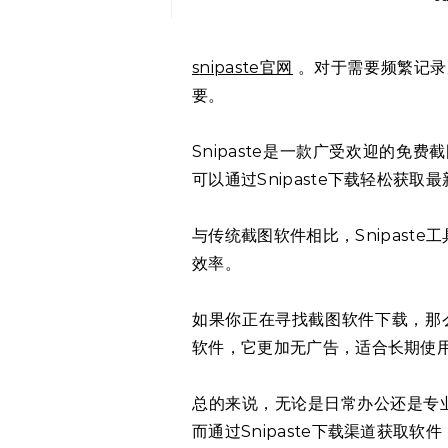
snipaste官网
。对于需要频繁记录
要。
Snipaste是一款广受欢迎的
可以通过Snipaste下载轻松获
与传统截图软件相比，Snipast
效率。
如果你正在寻找截图软件下载，那么
软件，它更加无广告，适合长期使
总的来说，无论是日常办公还是专
而通过Snipaste下载渠道获取