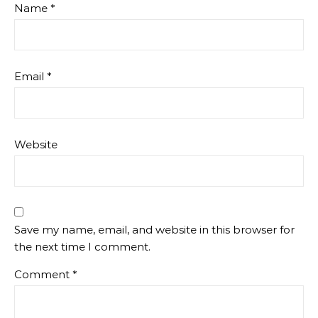
Name
*
Email
*
Website
Save my name, email, and website in this browser for
the next time I comment.
Comment
*