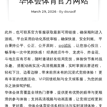
华体会体育官方网站
March 29, 2026
- By
dsvsadf
此外，也可联系官方客服获取最新可用链接，确保顺利进入
游戏。 平台采用自动化系统审核，确保快速、安全到账。 平
台秉持公平、公正、公开原则，
pg试玩
，让您放心投注，
畅享每一次中奖的快感！ 经典抢庄牛牛、龙虎斗、炸金花、
斗地主应有尽有，随时邀请好友组局竞技，体验快节奏对战
乐趣。 搭配动画实况+高清视频直播，实时掌握比赛进程，
轻松下注、边看边聊，带来前所未有的沉浸式竞猜体验！ 更
有丰富的优惠活动、VIP回馈机制与全天候客服，为您的娱
乐之旅保驾护航。
华体会体育覆盖全球热门赛事，提供更有优势的赔率与更顺
滑的参与体验；支持高清视频与动画直播，让竞猜过程更刺
激、更好看。 华体会体育提供多样玩法与实时滚球体验，支