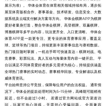
展示为准）。 华体会体育在体育相关领域持续布局，逐步拓
展至体育版权合作、赛事基金、技术研发、信息安全、大数
据系统及云端支付解决方案等方向。 华体会棋牌APP为棋牌
爱好者量身打造，整合华体会棋牌、高登棋牌、双赢棋牌、
博雅棋牌等多平台内容，玩法更齐全、入口更清晰。 华体会
体育APP是一款更专注、更专业的体育赛事应用，覆盖足
球、篮球等热门项目，持续更新丰富赛事信息与赛程数据。
热门项目随时掌握，一机在手即可快速直达：棋牌对战、电
竞赛事、彩票玩法、真人互动与海量体育内容一键开启。 平
台以满足不同体育爱好者的多元需求为核心，持续提供涵盖
全球热门赛事的实时动态、赛事精华回放、专业解读以及权
威体育资讯。
平台始终坚持公平竞技，保障每位用户的合法权益。 通常情
况下，华体会的提款处理时间为5–15分钟，高峰期可能稍有
延迟，但不会超过1小时。 若通过官方网站或官方渠道访
问，玩家可放心游戏，无需担心受骗问题。 全面兼容