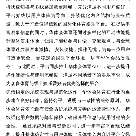
持快速切换与多线路加载更顺畅，充分满足不同用户偏好。
平台始终以用户体验为导向，持续优化内容结构与服务质
量，致力于打造值得信赖的国际化体育娱乐平台。 在提供丰
富赛事信息的同时，华体会体育还通过多样化的互动功能提
升整体使用体验，让用户能够参与讨论、交流观点，与全球
体育迷共享赛事激情。 安装便捷，操作无忧，为每一位用户
打造更安全、更稳定的娱乐平台环境，尽享华体会品质服
务！ 与此同时，平台同步推出华体会体育APP，进一步提升
操作便捷性与使用流畅度，满足不同场景下的娱乐需求，成
为众多体育与线上娱乐爱好者优先选择的平台。
凭借稳定的系统表现与规范化运作，华体会体育在行业内逐
步建立良好口碑，坚持公平、透明与一致性的服务原则。 华
体会体育依托自有安全防护系统与完善的运营管理体系，持
续强化用户数据与隐私保护，确保账号信息与使用过程的安
全性。 通过系统对接与资源协同，进一步丰富平台玩法结
构，提升整体稳定性与用户体验（具体接入内容以平台实际