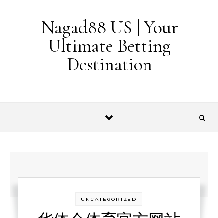
Skip to content
Nagad88 US | Your
Ultimate Betting
Destination
UNCATEGORIZED